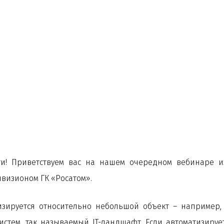
и! Приветствуем вас на нашем очередном вебинаре и
изионом ГК «Росатом».
изируется относительно небольшой объект – например
истем, так называемый IT-ландшафт. Если автоматизиру